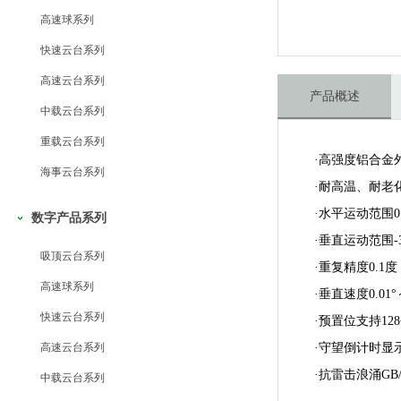
高速球系列
快速云台系列
高速云台系列
产品概述
中载云台系列
重载云台系列
·高强度铝合金
海事云台系列
·耐高温、耐老
·水平运动范围
0
数字产品系列
·垂直运动范围
-
吸顶云台系列
·重复精度
0.1
度
高速球系列
·垂直速度
0.01°
快速云台系列
·预置位支持
128
高速云台系列
·守望倒计时显
·抗雷击浪涌
GB/
中载云台系列